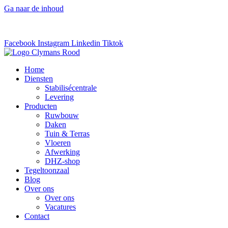
Ga naar de inhoud
info@clymans.be
–
03 886 40 58
Facebook
Instagram
Linkedin
Tiktok
Home
Diensten
Stabilisécentrale
Levering
Producten
Ruwbouw
Daken
Tuin & Terras
Vloeren
Afwerking
DHZ-shop
Tegeltoonzaal
Blog
Over ons
Over ons
Vacatures
Contact